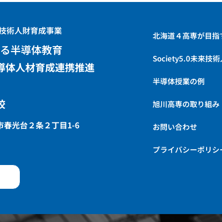
未来技術人財育成事業
北海道４高専が目指
る半導体教育
Society5.0未来技
導体人材育成連携推進
半導体授業の例
校
旭川高専の取り組み
川市春光台２条２丁目1-6
お問い合わせ
プライバシーポリシ