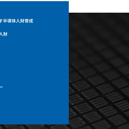
す半導体人財育成
術人財
ー