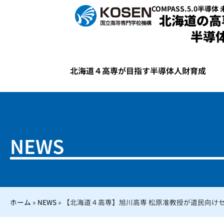
COMPASS.5.0半導体
北海道の高
半導
北海道４高専が目指す半導体人財育成
NEWS
ホーム
»
NEWS
»
【北海道４高専】旭川高専 松原准教授が道民向けセミ